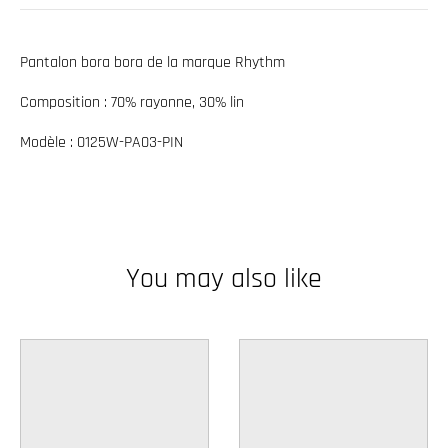
w
n
Pantalon bora bora de la marque Rhythm
_
Composition : 70% rayonne, 30% lin
l
a
Modèle : 0125W-PA03-PIN
b
e
l
You may also like