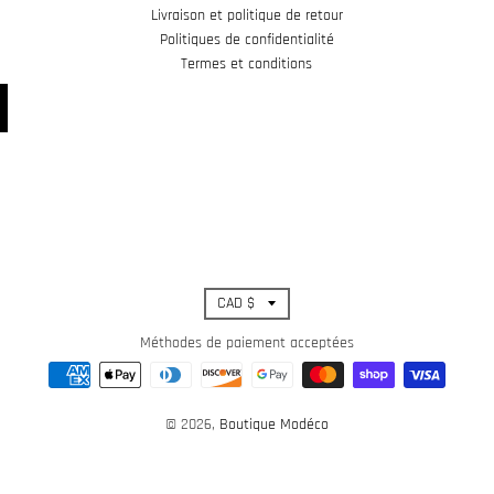
Livraison et politique de retour
Politiques de confidentialité
Termes et conditions
T
CAD $
r
Méthodes de paiement acceptées
a
© 2026,
Boutique Modéco
n
s