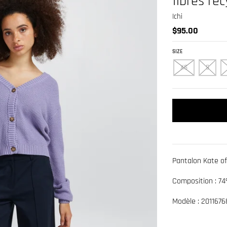
fibres re
Ichi
$95.00
SIZE
XS
S
Pantalon Kate off
Composition : 74
Modèle : 2011676