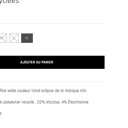
cyclées
M
L
XL
AJOUTER AU PANIER
ice wide couleur total eclipse de la marque Ichi.
% polyester recyclé , 22% Viscose, 4% Élasthanne
8