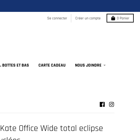
Se connecter
Créer un compte
0
Panier
 BOTTES ET BAS
CARTE CADEAU
NOUS JOINDRE
Kate Office Wide total eclipse