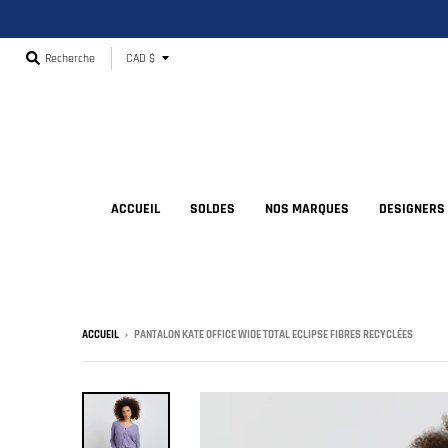
T
Recherche
CAD $
r
a
n
s
l
ACCUEIL
SOLDES
NOS MARQUES
DESIGNERS
a
t
i
o
ACCUEIL
›
PANTALON KATE OFFICE WIDE TOTAL ECLIPSE FIBRES RECYCLÉES
n
m
i
s