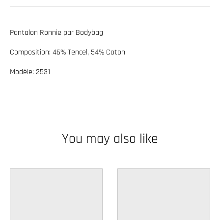
w
n
Pantalon Ronnie par Bodybag
_
l
Composition:
46% Tencel, 54% Coton
a
Modèle: 2531
b
e
l
You may also like