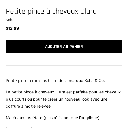
.
c
Petite pince à cheveux Clara
u
Soha
r
$12.99
r
e
AJOUTER AU PANIER
n
c
y
.
Petite pince à cheveux Clara
de la marque Soha & Co.
d
r
La petite pince à cheveux Clara
est parfaite pour les cheveux
plus courts ou pour te créer un nouveau look avec une
o
coiffure à moitié relevée.
p
d
Matériaux : Acétate (plus résistant que l'acrylique)
o