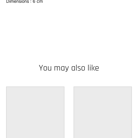
Dimensions : 6 cm
w
n
_
l
a
b
e
You may also like
l