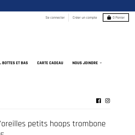
Se connecter
Créer un compte
0
Panier
 BOTTES ET BAS
CARTE CADEAU
NOUS JOINDRE
'oreilles petits hoops trombone