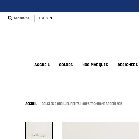
T
Recherche
CAD $
r
a
n
s
l
ACCUEIL
SOLDES
NOS MARQUES
DESIGNERS
a
t
i
o
ACCUEIL
›
BOUCLES D'OREILLES PETITS HOOPS TROMBONE ARGENT 925
n
m
i
s