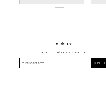
w
n
_
l
a
b
Infolettre
e
l
restez à l’affut de nos nouveautés
SOUMETTRE