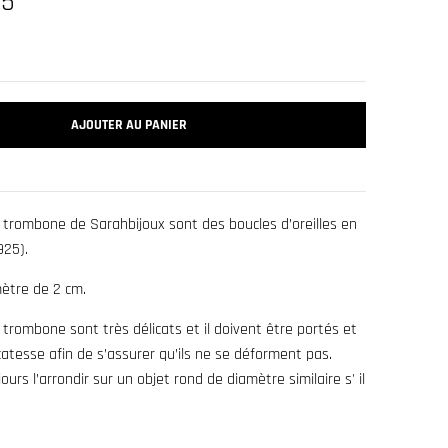
25
AJOUTER AU PANIER
 trombone de Sarahbijoux sont des boucles d’oreilles en
925).
mètre de 2 cm.
 trombone sont très délicats et il doivent être portés et
catesse afin de s’assurer qu’ils ne se déforment pas.
urs l’arrondir sur un objet rond de diamètre similaire s' il