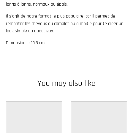
longs à longs, normaux ou épais.
w
n
Il s'agit de notre format le plus populaire, car il permet de
_
remonter les cheveux au complet ou à moitié pour te créer un
look simple ou audacieux.
l
a
Dimensions : 10,5 cm
b
e
l
You may also like