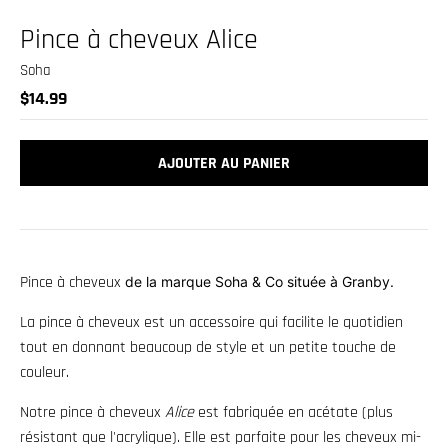
.
c
Pince à cheveux Alice
u
Soha
r
$14.99
r
e
AJOUTER AU PANIER
n
c
y
.
Pince à cheveux
de la marque Soha & Co située
à Granby.
d
r
La pince à cheveux est un accessoire qui facilite le quotidien
tout en donnant beaucoup de style et un petite touche de
o
couleur.
p
d
Notre pince à cheveux
Alice
est fabriquée en acétate (plus
o
résistant que l'acrylique). Elle est parfaite pour les cheveux mi-