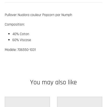
w
n
Pullover Nualora couleur Popcorn par Numph
_
Composition:
l
a
40% Coton
b
60% Viscose
e
Modèle: 706550-1031
l
You may also like