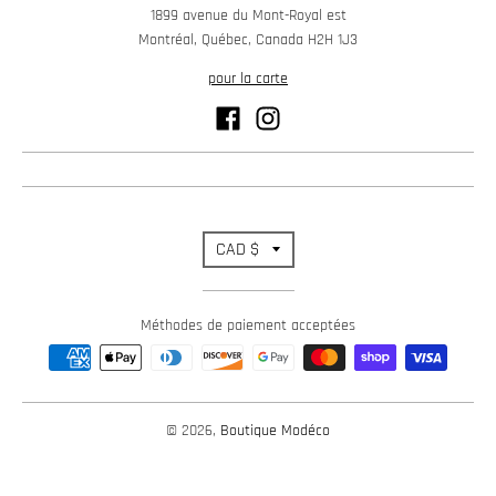
1899 avenue du Mont-Royal est
Montréal, Québec, Canada H2H 1J3
pour la carte
T
CAD $
r
Méthodes de paiement acceptées
a
n
s
© 2026,
Boutique Modéco
l