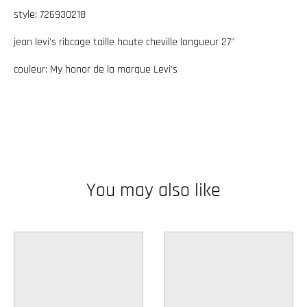
w
style: 726930218
n
jean levi's ribcage taille haute cheville longueur 27"
_
couleur: My honor de la marque Levi's
l
a
b
e
l
You may also like