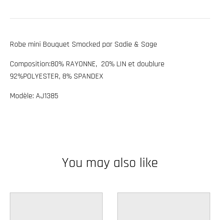
w
n
_
Robe mini Bouquet Smocked par Sadie & Sage
l
Composition:
80% RAYONNE, 20% LIN et doublure
a
92%POLYESTER, 8% SPANDEX
b
e
Modèle: AJ1385
l
You may also like