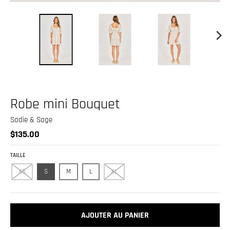
.
c
u
r
r
e
n
Robe mini Bouquet
c
y
Sadie & Sage
$135.00
.
d
TAILLE
r
XS
S
M
L
XL
o
p
d
AJOUTER AU PANIER
o