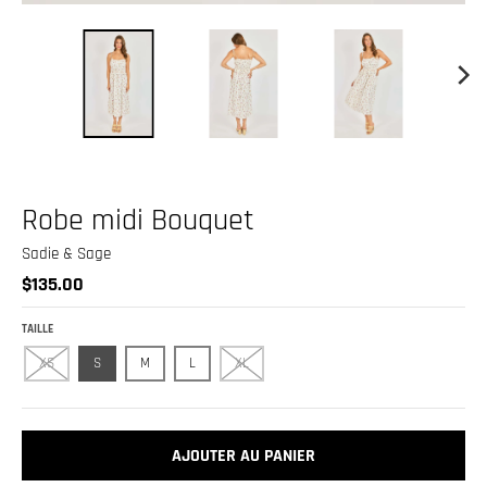
.
c
u
r
r
e
n
Robe midi Bouquet
c
y
Sadie & Sage
$135.00
.
d
TAILLE
r
XS
S
M
L
XL
o
p
d
AJOUTER AU PANIER
o