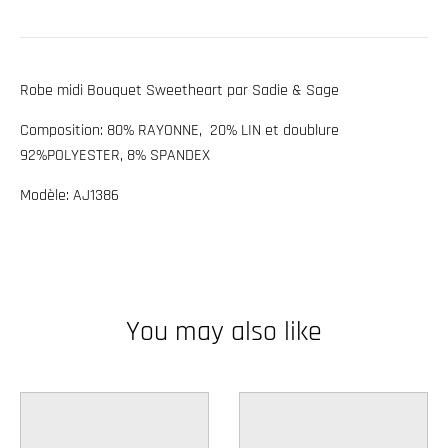
w
n
_
Robe midi Bouquet Sweetheart par Sadie & Sage
l
Composition:
80% RAYONNE, 20% LIN et doublure
a
92%POLYESTER, 8% SPANDEX
b
e
Modèle: AJ1386
l
You may also like