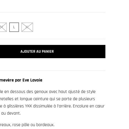
M
L
XL
AJOUTER AU PANIER
imevère par Eve Lavoie
le en dessous des genoux avec haut ajusté de style
retelles et longue ceinture qui se porte de plusieurs
 à glissières YKK dissimulée à l’arrière. Encolure en cœur
 au devant.
rreaux, rose pâle ou bordeaux.