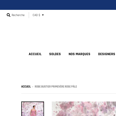
T
Recherche
CAD $
r
a
n
s
l
ACCUEIL
SOLDES
NOS MARQUES
DESIGNERS
a
t
i
o
ACCUEIL
›
ROBE BUSTIER PRIMEVÈRE ROSE PÂLE
n
m
i
s