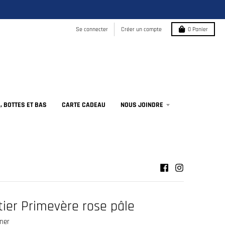
Se connecter
Créer un compte
0
Panier
 BOTTES ET BAS
CARTE CADEAU
NOUS JOINDRE
ier Primevère rose pâle
gner