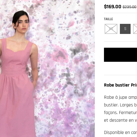
$169.00
$239.00
TAILLE
XS
S
Robe bustier Pr
Robe à jupe amp
bustier. Larges b
façons. Fermeture
et descente en v
Disponible en ca