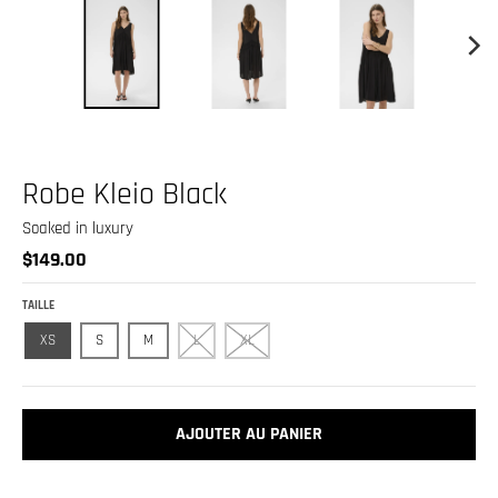
.
c
u
r
r
e
Robe Kleio Black
n
c
Soaked in luxury
$149.00
y
.
TAILLE
d
XS
S
M
L
XL
r
o
p
AJOUTER AU PANIER
d
o