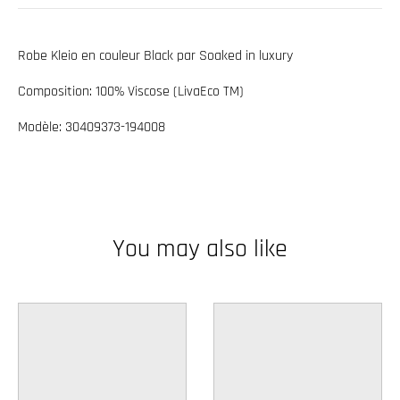
w
n
Robe Kleio en couleur Black par Soaked in luxury
_
Composition: 100% Viscose (LivaEco TM)
l
a
Modèle: 30409373-194008
b
e
l
You may also like