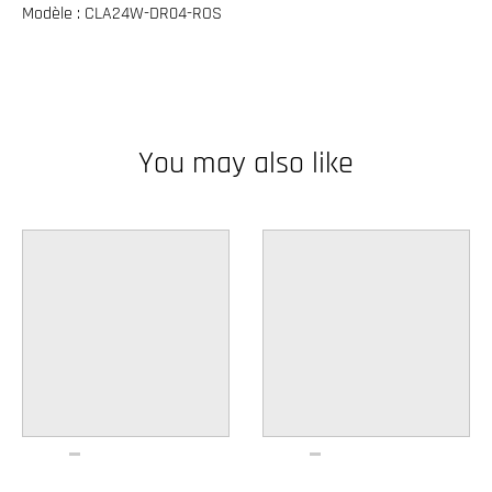
Modèle : CLA24W-DR04-ROS
w
n
_
l
a
You may also like
b
e
l