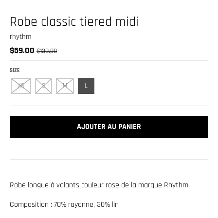
.
c
Robe classic tiered midi
u
rhythm
r
$59.00
$130.00
r
e
SIZE
n
XS
S
M
L
c
y
AJOUTER AU PANIER
.
d
r
o
p
Robe longue à volants couleur rose de la marque Rhythm
d
Composition : 70% rayonne, 30% lin
o