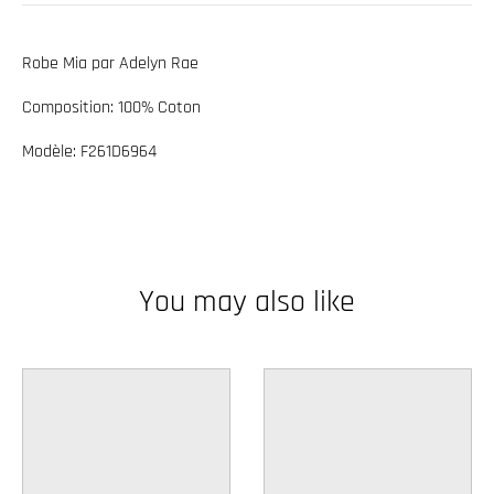
w
n
Robe Mia par Adelyn Rae
_
Composition: 100% Coton
l
a
Modèle: F261D6964
b
e
l
You may also like