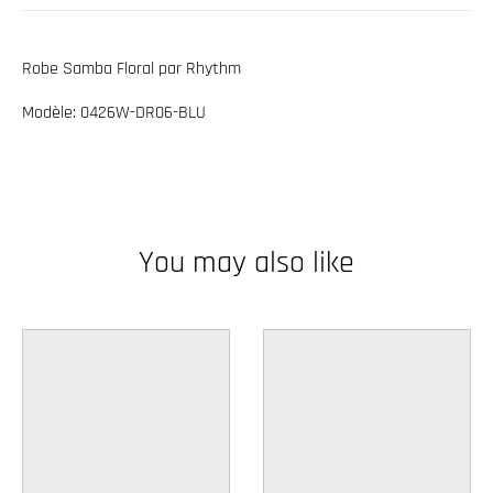
w
n
Robe Samba Floral par Rhythm
_
Modèle: 0426W-DR06-BLU
l
a
b
e
l
You may also like