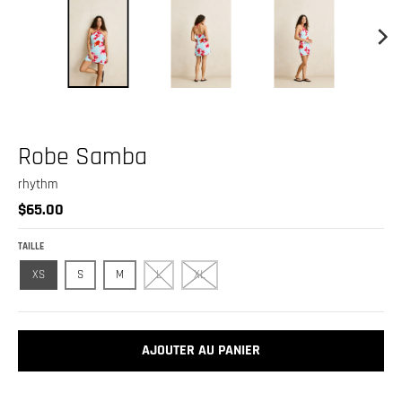
.
c
u
r
r
e
Robe Samba
n
c
rhythm
$65.00
y
.
TAILLE
d
XS
S
M
L
XL
r
o
p
AJOUTER AU PANIER
d
o