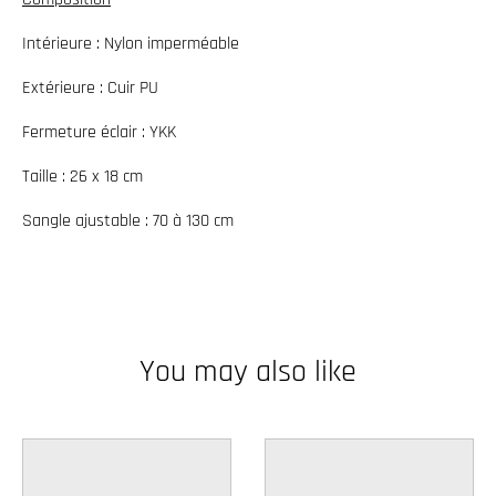
w
Intérieure : Nylon imperméable
n
_
Extérieure : Cuir PU
l
Fermeture éclair : YKK
a
Taille : 26 x 18 cm
b
e
Sangle ajustable : 70 à 130 cm
l
You may also like