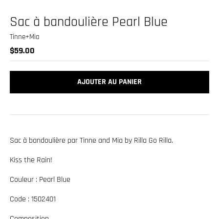
.
c
Sac à bandoulière Pearl Blue
u
Tinne+Mia
r
$59.00
r
e
AJOUTER AU PANIER
n
c
y
.
Sac à bandoulière par Tinne and Mia by Rilla Go Rilla.
d
r
Kiss the Rain!
o
Couleur : Pearl Blue
p
Code :
1502401
d
o
Composition