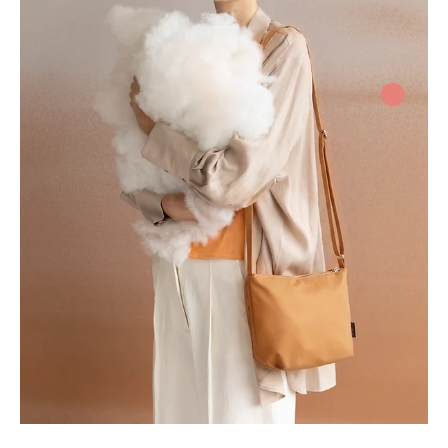
s
i
n
g
:
f
r
.
g
e
n
e
r
a
l