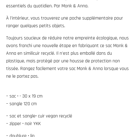
w
essentiels du quotidien. Par Monk & Anna.
n
À l'intérieur, vous trouverez une poche supplémentaire pour
_
ranger quelques petits objets.
l
Toujours soucieux de réduire notre empreinte écologique, nous
a
avons franchi une nouvelle étape en fabriquant ce sac Monk &
b
Anna en similicuir recyclé. Il n'est plus emballé dans du
e
plastique, mais protégé par une housse de protection non
l
tissée. Rangez facilement votre sac Monk & Anna lorsque vous
ne le portez pas.
– sac • - 30 x 19 cm
– sangle 120 cm
– sac et sangle• cuir vegan recyclé
– zipper • noir YKK
– doublure • lin