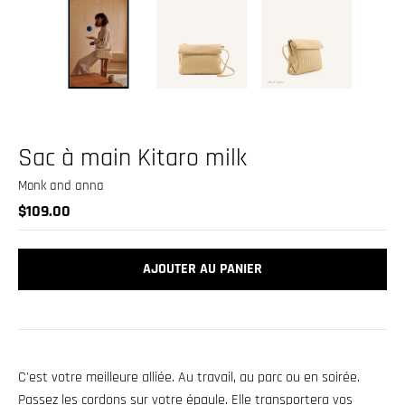
.
c
u
r
r
e
Sac à main Kitaro milk
n
c
Monk and anna
$109.00
y
.
d
AJOUTER AU PANIER
r
o
p
d
C'est votre meilleure alliée. Au travail, au parc ou en soirée.
o
Passez les cordons sur votre épaule. Elle transportera vos