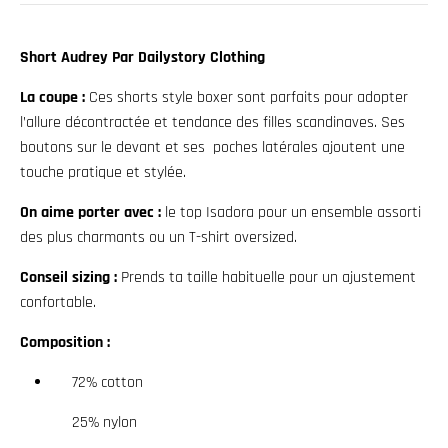
w
n
Short Audrey Par Dailystory Clothing
_
La coupe :
Ces shorts style boxer sont parfaits pour adopter
l
l’allure décontractée et tendance des filles scandinaves. Ses
a
boutons sur le devant et ses poches latérales ajoutent une
b
touche pratique et stylée.
e
On aime porter avec :
le top Isadora pour un ensemble assorti
l
des plus charmants ou un T-shirt oversized.
Conseil sizing :
Prends ta taille habituelle pour un ajustement
confortable.
Composition :
72% cotton
25% nylon