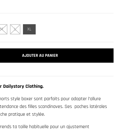
M
L
XL
AJOUTER AU PANIER
 Dailystory Clothing.
orts style boxer sont parfaits pour adopter l’allure
tendance des filles scandinaves. Ses poches latérales
che pratique et stylée.
rends ta taille habituelle pour un ajustement