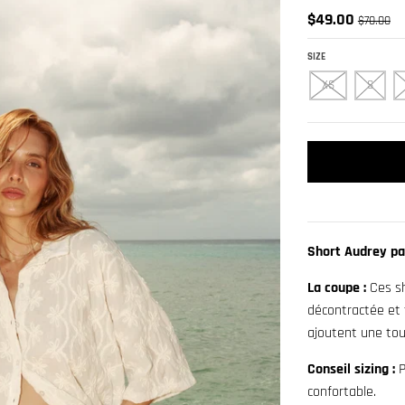
$49.00
$70.00
SIZE
XS
S
Short Audrey par
La coupe :
Ces sh
décontractée et 
ajoutent une tou
Conseil sizing :
P
confortable.