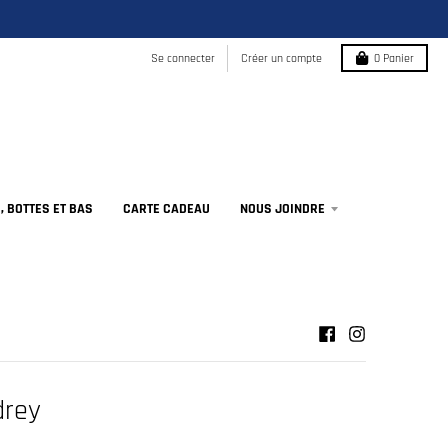
Se connecter
Créer un compte
0
Panier
 BOTTES ET BAS
CARTE CADEAU
NOUS JOINDRE
drey