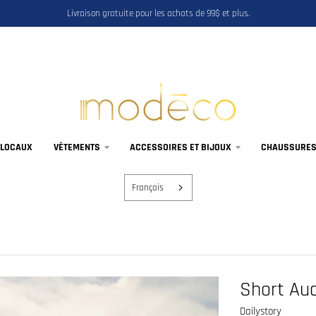
Livraison gratuite pour les achats de 99$ et plus.
 LOCAUX
VÊTEMENTS
ACCESSOIRES ET BIJOUX
CHAUSSURES,
Français
Short Au
Dailystory