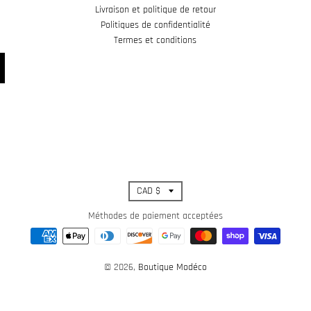
Livraison et politique de retour
Politiques de confidentialité
Termes et conditions
T
CAD $
r
Méthodes de paiement acceptées
a
© 2026,
Boutique Modéco
n
s