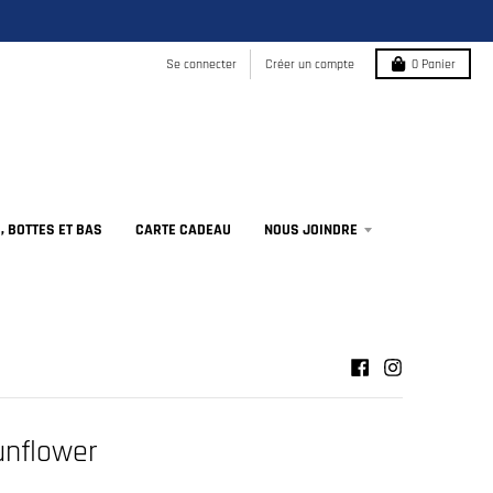
Se connecter
Créer un compte
0
Panier
 BOTTES ET BAS
CARTE CADEAU
NOUS JOINDRE
unflower