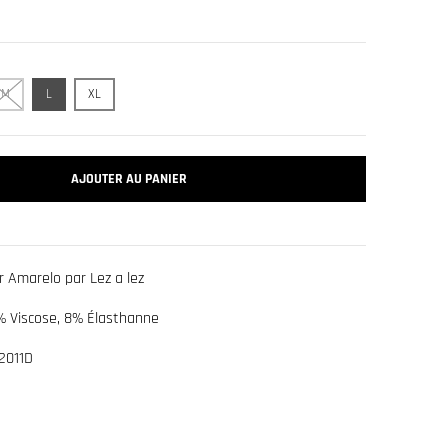
M
L
XL
AJOUTER AU PANIER
r Amarelo par Lez a lez
% Viscose, 8% Élasthanne
2011D