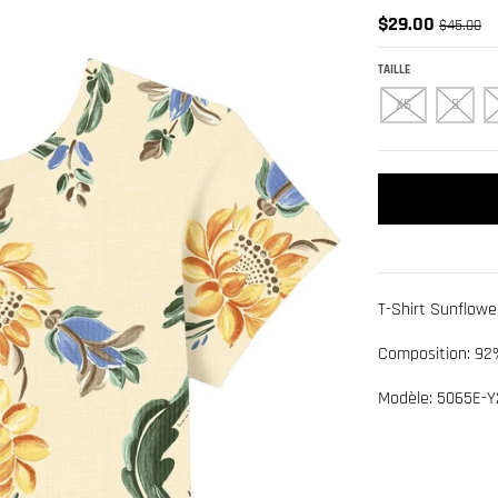
$29.00
$45.00
TAILLE
XS
S
T-Shirt Sunflowe
Composition: 92
Modèle: 5065E-Y