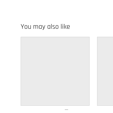
w
n
_
You may also like
l
a
b
e
l