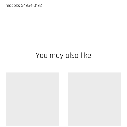
w
modèle: 34964-0192
n
_
l
a
b
You may also like
e
l