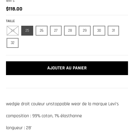
levi's
.
$118.00
c
u
TAILLE
r
24
25
26
27
28
29
30
31
r
32
e
n
c
AJOUTER AU PANIER
y
.
d
r
wedgie droit couleur unstoppable wear de la marque Levi's
o
p
composition : 99% coton, 1% élasthanne
d
longueur : 28'
o