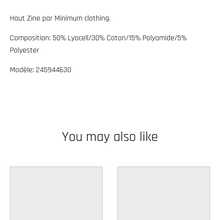
w
Haut Zine par Minimum clothing.
n
_
Composition:
50% Lyocell/30% Coton/15% Polyamide/5%
Polyester
l
a
Modèle: 245944630
b
e
l
You may also like