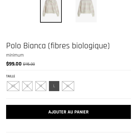
.
c
u
r
r
Polo Bianca (fibres biologique)
e
n
minimum
c
$99.00
$115.00
y
TAILLE
.
XS
S
M
L
XL
d
r
o
AJOUTER AU PANIER
p
d
o