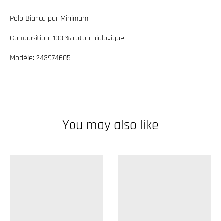
w
Polo Bianca par Minimum
n
_
Composition: 100 % coton biologique
l
Modèle: 243974605
a
b
e
l
You may also like