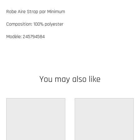
w
Robe Aire Strap par Minimum
n
_
Composition: 100% polyester
l
Modèle: 245794584
a
b
e
l
You may also like